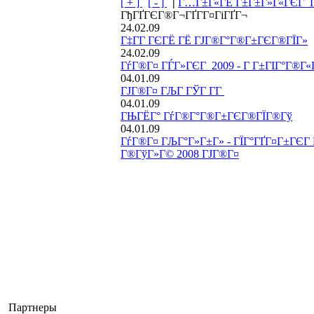
[ + ]
[ - ]
|
Г…Г±Г«ГЁ Г±Г±Г»Г«ГЄГ Г­
ГђГҐГЄГ®Г¬ГҐГ­Г¤ГіГҐГ¬
24.02.09
Г‡Г­Г ГЄГЁ ГЁ ГЈГ®Г°Г®Г±ГЄГ®ГЇГ»
24.02.09
ГѓГ®Г¤ ГЃГ»ГЄГ 2009 - Г Г±ГІГ°Г®Г
04.01.09
ГЈГ®Г¤ ГЉГ ГЎГ Г­Г
04.01.09
ГЊГЁГ° ГѓГ®Г°Г®Г±ГЄГ®ГЇГ®Гў
04.01.09
ГѓГ®Г¤ ГЉГ°Г»Г±Г» - ГЇГ°ГҐГ¤Г±ГЄГ Г§
Г®ГўГ»Г© 2008 ГЈГ®Г¤
Партнеры