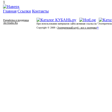
1
Главная
Ссылки
Контакты
Разработка и поддержка
Art-Studio.Ru
При использовании материалов сайта активная ссылка на "Эзотерически
»
Copyright © 2009 «
Эзотерический клуб - все о эзотерике