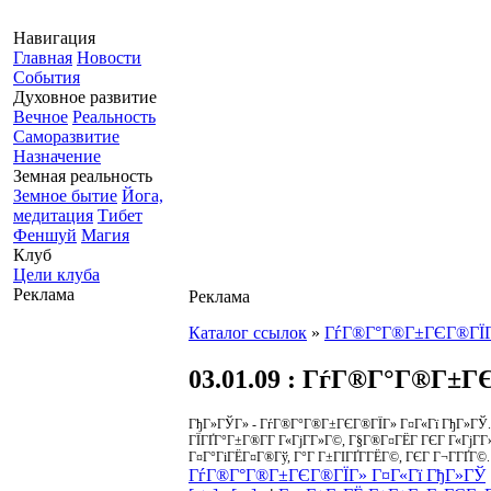
Навигация
Главная
Новости
События
Духовное развитие
Вечное
Реальность
Саморазвитие
Назначение
Земная реальность
Земное бытие
Йога,
медитация
Тибет
Феншуй
Магия
Клуб
Цели клуба
Реклама
Реклама
Каталог ссылок
»
ГѓГ®Г°Г®Г±ГЄГ®ГЇ
03.01.09
: ГѓГ®Г°Г®Г±ГЄ
ГђГ»ГЎГ» - ГѓГ®Г°Г®Г±ГЄГ®ГЇГ» Г¤Г«Гї ГђГ»ГЎ
ГЇГҐГ°Г±Г®Г­Г Г«ГјГ­Г»Г©, Г§Г®Г¤ГЁГ ГЄГ Г«ГјГ
Г¤Г°ГіГЁГ¤Г®Гў, Г°Г Г±ГІГҐГ­ГЁГ©, ГЄГ Г¬Г­ГҐГ©.
ГѓГ®Г°Г®Г±ГЄГ®ГЇГ» Г¤Г«Гї ГђГ»ГЎ