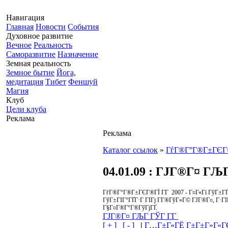
Навигация
Главная
Новости
События
Духовное развитие
Вечное
Реальность
Саморазвитие
Назначение
Земная реальность
Земное бытие
Йога,
медитация
Тибет
Феншуй
Магия
Клуб
Цели клуба
Реклама
Реклама
Каталог ссылок
»
ГѓГ®Г°Г®Г±ГЄГ
04.01.09
: ГЈГ®Г¤ ГЉГ
ГѓГ®Г°Г®Г±ГЄГ®ГЇ Г­Г 2007 - Г¤Г«Гї ГўГ±Г
ГўГ±ГІГ°ГҐГ·Г ГІГј Г­Г®ГўГ»Г© ГЈГ®Г¤, Г·ГІ
Г§Г¤Г®Г°Г®ГўГјГҐ.
ГЈГ®Г¤ ГЉГ ГЎГ Г­Г
[ + ]
[ - ]
|
Г…Г±Г«ГЁ Г±Г±Г»Г«ГЄ