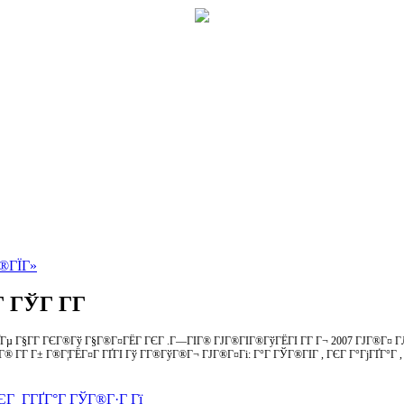
®ГЇГ»
 ГЎГ Г­Г
ҐГµ Г§Г­Г ГЄГ®Гў Г§Г®Г¤ГЁГ ГЄГ .Г—ГІГ® ГЈГ®ГІГ®ГўГЁГІ Г­Г Г¬ 2007 ГЈГ®Г¤ Г
Г® Г­Г Г± Г®Г¦ГЁГ¤Г ГҐГІ Гў Г­Г®ГўГ®Г¬ ГЈГ®Г¤Гі: Г°Г ГЎГ®ГІГ , ГЄГ Г°ГјГҐГ°Г ,
Г Г­ГҐГ°Г ГЎГ®Г·Г Гї