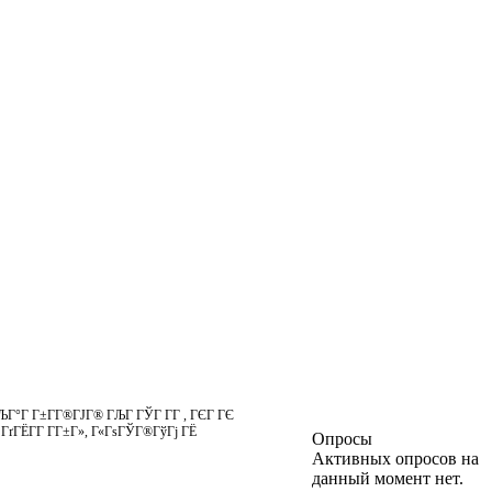
ЉГ°Г Г±Г­Г®ГЈГ® ГЉГ ГЎГ Г­Г , ГЄГ ГЄ
 ГґГЁГ­Г Г­Г±Г», Г«ГѕГЎГ®ГўГј ГЁ
Опросы
Активных опросов на
данный момент нет.