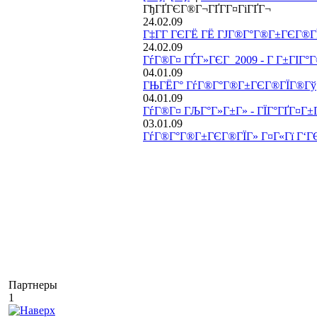
ГђГҐГЄГ®Г¬ГҐГ­Г¤ГіГҐГ¬
24.02.09
Г‡Г­Г ГЄГЁ ГЁ ГЈГ®Г°Г®Г±ГЄГ®Г
24.02.09
ГѓГ®Г¤ ГЃГ»ГЄГ 2009 - Г Г±ГІГ
04.01.09
ГЊГЁГ° ГѓГ®Г°Г®Г±ГЄГ®ГЇГ®Гў
04.01.09
ГѓГ®Г¤ ГЉГ°Г»Г±Г» - ГЇГ°ГҐГ¤Г±ГЄ
03.01.09
ГѓГ®Г°Г®Г±ГЄГ®ГЇГ» Г¤Г«Гї Г‘Г
Партнеры
1