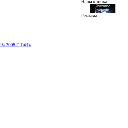
Наша кнопка
Реклама
»Г© 2008 ГЈГ®Г¤