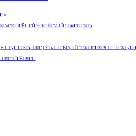
ЇГ»
°Г®Г«Г®ГЈГЁГ·ГҐГ±ГЄГЁГ© ГЇГ°Г®ГЈГ­Г®Г§
Г Г§Г Г­ГЁГї, Г®Г¦ГЁГ¤Г Г­ГЁГї, ГЇГ°Г®ГЈГ­Г®Г§ Г­Г Г­Г®ГўГ
ЄГ®Г°ГЇГЁГ®Г­Г